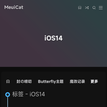
MeuiCat
iOS14
封の唠叨
Butterfly主题
魔改记录
更多
源码
标签 - iOS14