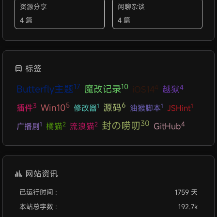
资源分享
闲聊杂谈
4 篇
4 篇
标签
17
10
Butterfly主题
4
4
魔改记录
iOS14
越狱
6
5
源码
3
1
1
1
Win10
插件
修改器
油猴脚本
JSHint
30
封の唠叨
4
2
2
1
GitHub
广播剧
橘猫
流浪猫
网站资讯
已运行时间 :
1759 天
本站总字数 :
192.7k